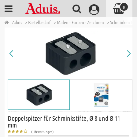
0
Aduis
> Bastelbedarf
> Malen - Farben - Zeichnen
> Schminken & P
Doppelspitzer für Schminkstifte, Ø 8 und Ø 11
mm
(1 Bewertungen)