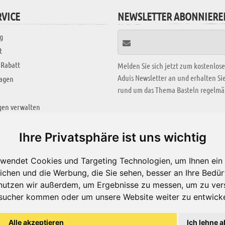
VICE
NEWSLETTER ABONNIERE
g
t
 Rabatt
Melden Sie sich jetzt zum kostenlos
Aduis Newsletter an und erhalten S
ragen
rund um das Thema Basteln regelmäß
gen verwalten
KREATIV ZONE
Ihre Privatsphäre ist uns wichtig
Aktuelles Video
wendet Cookies und Targeting Technologien, um Ihnen ein 
Alle Videos
ichen und die Werbung, die Sie sehen, besser an Ihre Bedü
Bastelideen
nutzen wir außerdem, um Ergebnisse zu messen, um zu ver
sucher kommen oder um unsere Website weiter zu entwicke
Arbeitsblätter
ärung
Alle akzeptieren
Ich lehne a