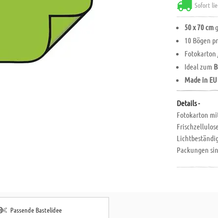
Sofort li
50 x 70 cm
g
10 Bögen p
Fotokarton 
Ideal zum
B
Made in EU
Details -
Fotokarton mit
Frischzellulos
Lichtbeständig
Packungen sind
Passende Bastelidee