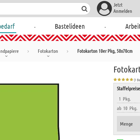
Jetzt
Anmelden
.
.
bedarf
Bastelideen
Arbei
ndpapiere
Fotokarton
Fotokarton 10er Pkg, 50x70cm
Fotokart
(1 B
Staffelpreis
1
Pkg.
ab
10
Pkg.
Menge