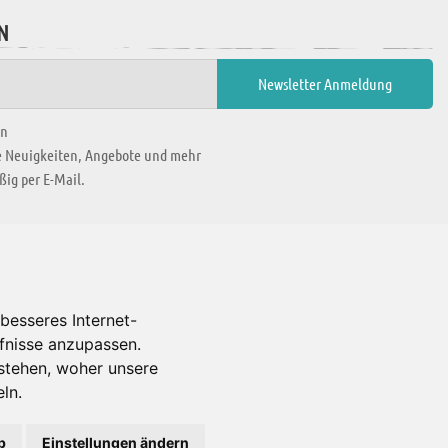
N
en
ie Neuigkeiten, Angebote und mehr
ig per E-Mail.
WIR BEFINDEN UNS IN
besseres Internet-
rfnisse anzupassen.
Es gibt uns auch in
stehen, woher unsere
ln.
b
Einstellungen ändern