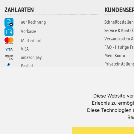
ZAHLARTEN
KUNDENSER
auf Rechnung
Schnellbestellun
Service & Kontak
Vorkasse
Versandkosten &
MasterCard
FAQ - Häufige F
VISA
Mein Konto
amazon pay
Privateinstellun
PayPal
SIE FINDEN UNS AUCH BEI
ÜBER ADUIS
Wir über uns
Diese Website ver
Jobs
Erlebnis zu ermögl
Impressum
Diese Technologien 
Be
AGB
Datenschutzerkl