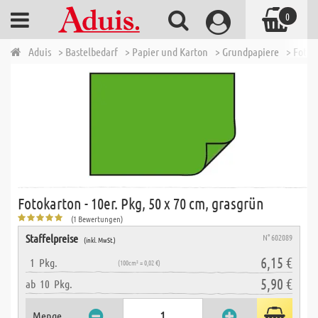
0
Aduis
> Bastelbedarf
> Papier und Karton
> Grundpapiere
> Fotok
Fotokarton - 10er. Pkg, 50 x 70 cm, grasgrün
(1 Bewertungen)
Staffelpreise
N° 602089
(inkl. MwSt.)
6,15 €
1
Pkg.
(100cm² = 0,02 €)
5,90 €
ab
10
Pkg.
Menge