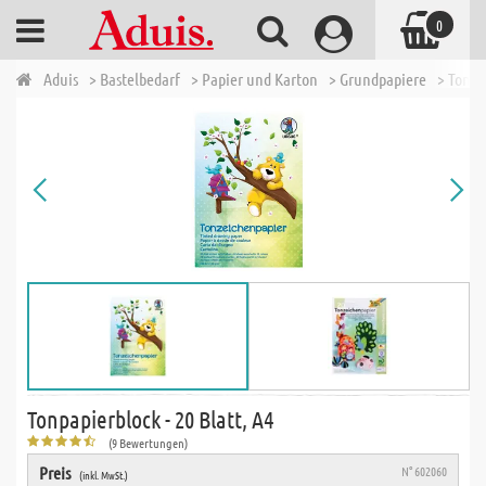
0
Aduis
> Bastelbedarf
> Papier und Karton
> Grundpapiere
> Tonpa
Tonpapierblock - 20 Blatt, A4
(9 Bewertungen)
Preis
N° 602060
(inkl. MwSt.)