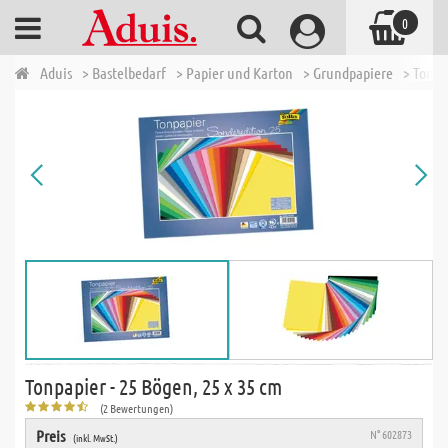
0
Aduis
> Bastelbedarf
> Papier und Karton
> Grundpapiere
> Tonpa
Tonpapier - 25 Bögen, 25 x 35 cm
(2 Bewertungen)
Preis
N° 602873
(inkl. MwSt.)