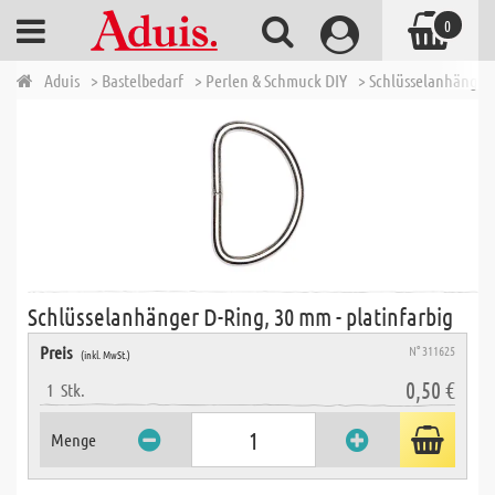
0
Aduis
> Bastelbedarf
> Perlen & Schmuck DIY
> Schlüsselanhänger 
Schlüsselanhänger D-Ring, 30 mm - platinfarbig
Preis
N° 311625
(inkl. MwSt.)
0,50 €
1
Stk.
Menge