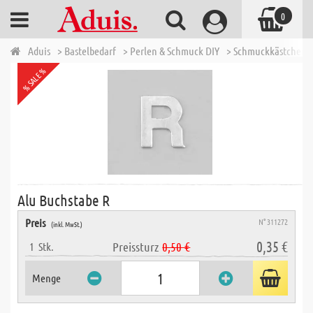
0
Aduis
> Bastelbedarf
> Perlen & Schmuck DIY
> Schmuckkästchen -
% SALE %
Alu Buchstabe R
Preis
N° 311272
(inkl. MwSt.)
0,35 €
Preissturz
0,50 €
1
Stk.
Menge