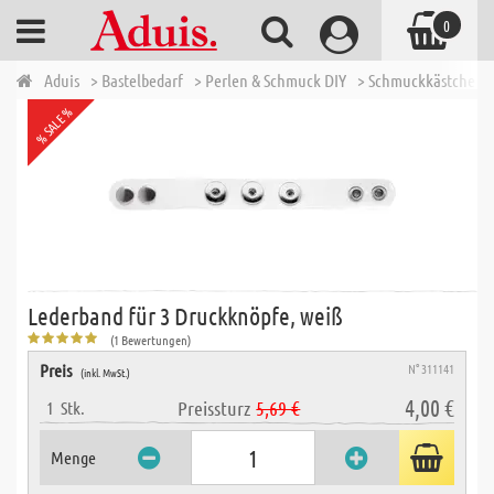
0
Aduis
> Bastelbedarf
> Perlen & Schmuck DIY
> Schmuckkästchen -
% SALE %
Lederband für 3 Druckknöpfe, weiß
(1 Bewertungen)
Preis
N° 311141
(inkl. MwSt.)
4,00 €
Preissturz
5,69 €
1
Stk.
Menge