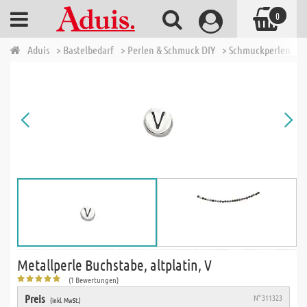
0
Aduis
> Bastelbedarf
> Perlen & Schmuck DIY
> Schmuckperlen
> 
Metallperle Buchstabe, altplatin, V
(1 Bewertungen)
Preis
N° 311323
(inkl. MwSt.)