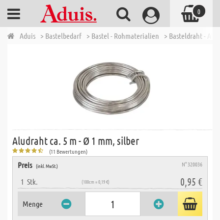
0
Aduis
> Bastelbedarf
> Bastel - Rohmaterialien
> Basteldraht - Alu
Aludraht ca. 5 m - Ø 1 mm, silber
(11 Bewertungen)
Preis
N° 320036
(inkl. MwSt.)
0,95 €
1
Stk.
(100cm = 0,19 €)
Menge