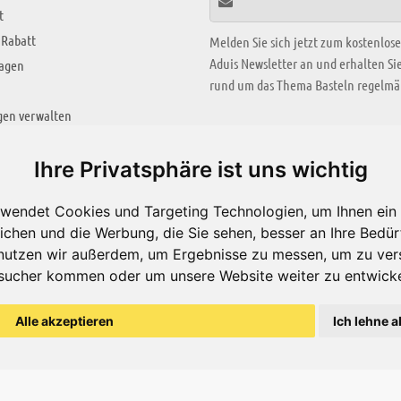
t
 Rabatt
Melden Sie sich jetzt zum kostenlos
Aduis Newsletter an und erhalten S
ragen
rund um das Thema Basteln regelmäß
gen verwalten
KREATIV ZONE
Ihre Privatsphäre ist uns wichtig
Aktuelles Video
wendet Cookies und Targeting Technologien, um Ihnen ein 
Alle Videos
ichen und die Werbung, die Sie sehen, besser an Ihre Bedü
Bastelideen
nutzen wir außerdem, um Ergebnisse zu messen, um zu ver
sucher kommen oder um unsere Website weiter zu entwicke
Arbeitsblätter
ärung
Alle akzeptieren
Ich lehne a
© Aduis 1996 - 2026