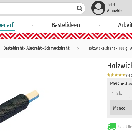
Jetzt
Anmelden
.
.
bedarf
Bastelideen
Arbei
Basteldraht - Aludraht - Schmuckdraht
Holzwickeldraht - 100 g, 
Holzwick
(14 
Preis
(inkl. M
1
Stk.
Menge
Sofort li