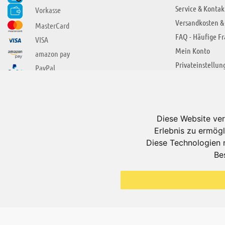
Service & Kontak
Vorkasse
Versandkosten &
MasterCard
FAQ - Häufige F
VISA
Mein Konto
amazon pay
Privateinstellun
PayPal
SIE FINDEN UNS AUCH BEI
ÜBER ADUIS
Wir über uns
Diese Website ver
Jobs
Erlebnis zu ermögl
Impressum
Diese Technologien 
Be
AGB
Datenschutzerkl