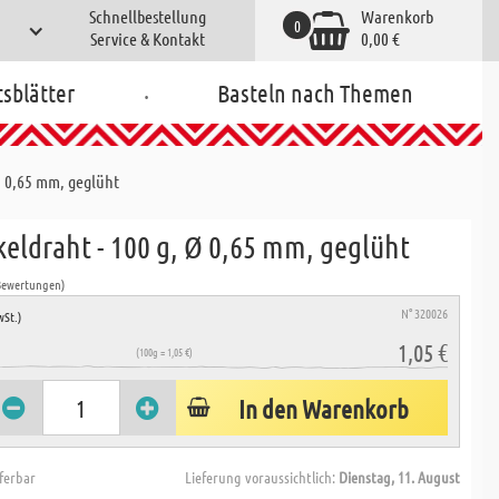
Schnellbestellung
Warenkorb
0
Service & Kontakt
0,00 €
.
tsblätter
Basteln nach Themen
Ø 0,65 mm, geglüht
eldraht - 100 g, Ø 0,65 mm, geglüht
Bewertungen)
N° 320026
wSt.)
1,05 €
(100g = 1,05 €)
In den Warenkorb
eferbar
Lieferung voraussichtlich:
Dienstag, 11. August