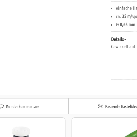
einfache 
ca.
35 m
/Sp
Ø
0,65 mm
Details -
Gewickelt auf 
Kundenkommentare
Passende Bastelide