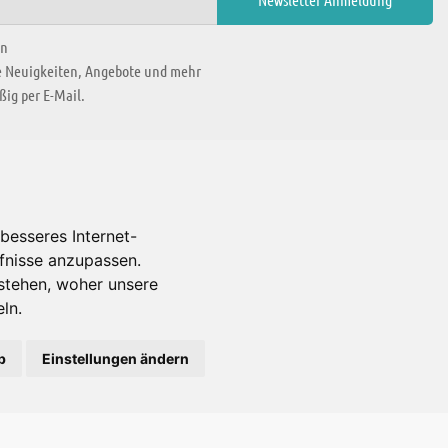
en
ie Neuigkeiten, Angebote und mehr
ig per E-Mail.
WIR BEFINDEN UNS IN
besseres Internet-
rfnisse anzupassen.
Es gibt uns auch in
stehen, woher unsere
ln.
b
Einstellungen ändern