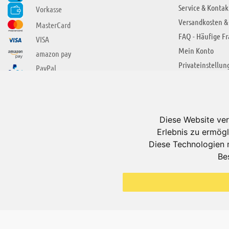
Service & Kontak
Vorkasse
Versandkosten &
MasterCard
FAQ - Häufige F
VISA
Mein Konto
amazon pay
Privateinstellun
PayPal
SIE FINDEN UNS AUCH BEI
ÜBER ADUIS
Wir über uns
Diese Website ver
Jobs
Erlebnis zu ermögl
Impressum
Diese Technologien 
Be
AGB
Datenschutzerkl