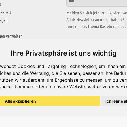
t
 Rabatt
Melden Sie sich jetzt zum kostenlos
Aduis Newsletter an und erhalten S
ragen
rund um das Thema Basteln regelmäß
gen verwalten
KREATIV ZONE
Ihre Privatsphäre ist uns wichtig
Aktuelles Video
wendet Cookies und Targeting Technologien, um Ihnen ein 
Alle Videos
ichen und die Werbung, die Sie sehen, besser an Ihre Bedü
Bastelideen
nutzen wir außerdem, um Ergebnisse zu messen, um zu ver
sucher kommen oder um unsere Website weiter zu entwicke
Arbeitsblätter
ärung
Alle akzeptieren
Ich lehne a
© Aduis 1996 - 2026