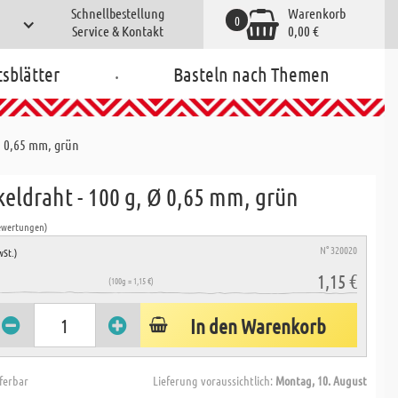
Schnellbestellung
Warenkorb
0
Service & Kontakt
0,00 €
.
tsblätter
Basteln nach Themen
Ø 0,65 mm, grün
eldraht - 100 g, Ø 0,65 mm, grün
ewertungen)
N° 320020
wSt.)
1,15 €
(100g = 1,15 €)
In den Warenkorb
eferbar
Lieferung voraussichtlich:
Montag, 10. August