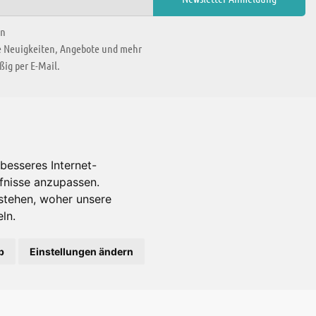
en
ie Neuigkeiten, Angebote und mehr
ig per E-Mail.
WIR BEFINDEN UNS IN
besseres Internet-
rfnisse anzupassen.
Es gibt uns auch in
stehen, woher unsere
ln.
b
Einstellungen ändern