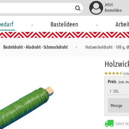
Jetzt
Anmelden
.
.
bedarf
Bastelideen
Arbei
Basteldraht - Aludraht - Schmuckdraht
Holzwickeldraht - 100 g, 
Holzwick
(4 B
Preis
(inkl. M
1
Stk.
Menge
Sofort li