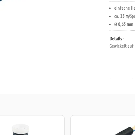
einfache 
ca.
35 m
/Sp
Ø
0,65 mm
Details -
Gewickelt auf 