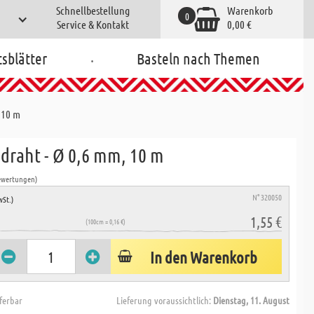
Schnellbestellung
Warenkorb
0
Service & Kontakt
0,00 €
.
tsblätter
Basteln nach Themen
 10 m
draht - Ø 0,6 mm, 10 m
ewertungen)
N° 320050
wSt.)
1,55 €
(100cm = 0,16 €)
In den Warenkorb
eferbar
Lieferung voraussichtlich:
Dienstag, 11. August