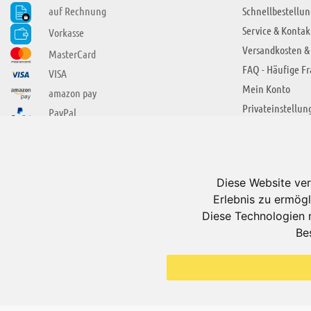
auf Rechnung
Schnellbestellun
Service & Kontak
Vorkasse
Versandkosten &
MasterCard
FAQ - Häufige F
VISA
Mein Konto
amazon pay
Privateinstellun
PayPal
SIE FINDEN UNS AUCH BEI
ÜBER ADUIS
Wir über uns
Diese Website ver
Jobs
Erlebnis zu ermögl
Impressum
Diese Technologien 
Be
AGB
Datenschutzerkl