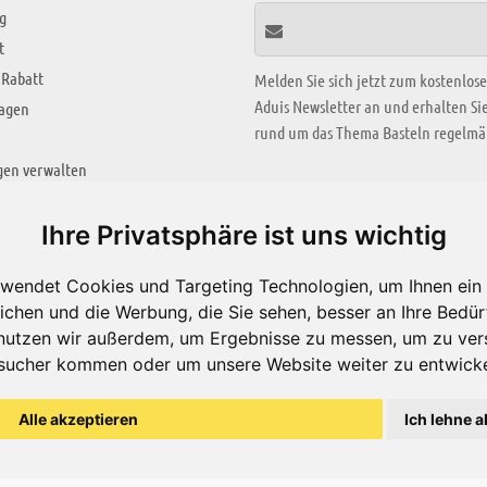
g
t
 Rabatt
Melden Sie sich jetzt zum kostenlos
Aduis Newsletter an und erhalten S
ragen
rund um das Thema Basteln regelmäß
gen verwalten
KREATIV ZONE
Ihre Privatsphäre ist uns wichtig
Aktuelles Video
wendet Cookies und Targeting Technologien, um Ihnen ein 
Alle Videos
ichen und die Werbung, die Sie sehen, besser an Ihre Bedü
Bastelideen
nutzen wir außerdem, um Ergebnisse zu messen, um zu ver
sucher kommen oder um unsere Website weiter zu entwicke
Arbeitsblätter
ärung
Alle akzeptieren
Ich lehne a
© Aduis 1996 - 2026