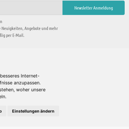
en
ie Neuigkeiten, Angebote und mehr
ig per E-Mail.
WIR BEFINDEN UNS IN
besseres Internet-
rfnisse anzupassen.
Es gibt uns auch in
stehen, woher unsere
ln.
b
Einstellungen ändern