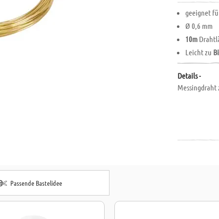
geeignet f
Ø 0,6 mm
10m
Drahtl
Leicht zu
B
Details -
Messingdraht 
Passende Bastelidee