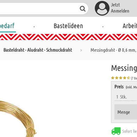
Jetzt
Anmelden
.
.
bedarf
Bastelideen
Arbei
Basteldraht - Aludraht - Schmuckdraht
Messingdraht - Ø 0,6 mm,
Messing
(7 B
Preis
(inkl. M
1
Stk.
Menge
Sofort li