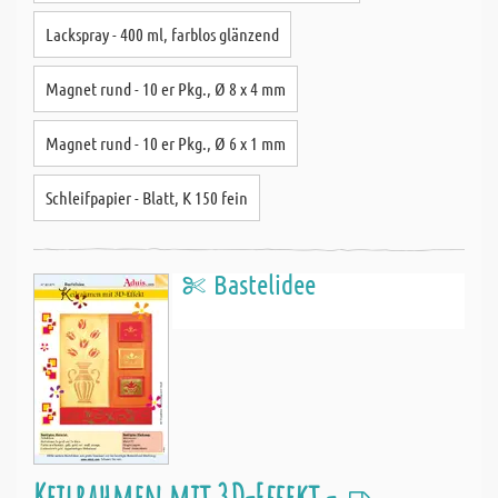
Lackspray - 400 ml, farblos glänzend
Magnet rund - 10 er Pkg., Ø 8 x 4 mm
Magnet rund - 10 er Pkg., Ø 6 x 1 mm
Schleifpapier - Blatt, K 150 fein
Bastelidee
Keilrahmen mit 3D-Effekt -