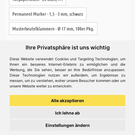
Permanent Marker - 1,5 - 3 mm, schwarz
Musterbeutelklammern - Ø 17 mm, 100er Pkg.
Ihre Privatsphäre ist uns wichtig
Bastelidee
Diese Website verwendet Cookies und Targeting Technologien, um
Ihnen ein besseres Internet-Erlebnis zu ermöglichen und die
Werbung, die Sie sehen, besser an Ihre Bedürfnisse anzupassen.
Diese Technologien nutzen wir außerdem, um Ergebnisse zu
messen, um zu verstehen, woher unsere Besucher kommen oder um
unsere Website weiter zu entwickeln.
Alle akzeptieren
Domino selber basteln -
Ich lehne ab
Du kennst bestimmt die länglichen, hölzernen Spielsteine mit
Einstellungen ändern
Punkten drauf. Das bekannte Legespiel "Domino" kannst du jetzt