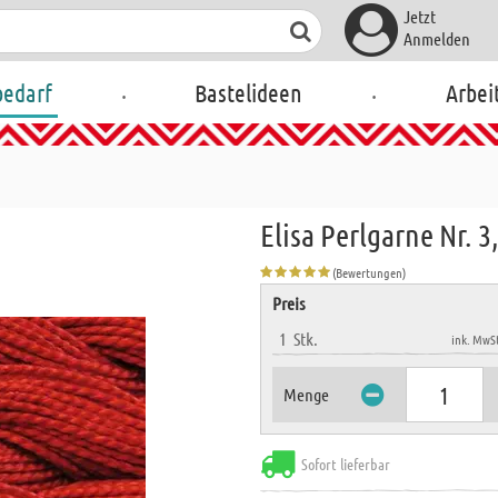
Jetzt
Anmelden
.
.
bedarf
Bastelideen
Arbei
Elisa Perlgarne Nr. 3
(Bewertungen)
Preis
1
Stk.
ink. MwSt
Menge
Sofort lieferbar