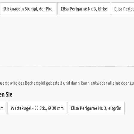
Sticknadeln Stumpf, 6er Pkg.
Elisa Perlgarne Nr. 3, birke
Elisa Perlg
uerst wird das Becherspiel gebastelt und dann kann entweder alleine oder zu 
en Sie
im
Wattekugel - 50 Stk., Ø 30 mm
Elisa Perlgarne Nr. 3, eisgrün