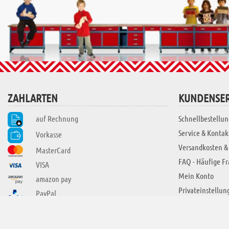
ZAHLARTEN
KUNDENSER
auf Rechnung
Schnellbestellun
Service & Kontak
Vorkasse
Versandkosten &
MasterCard
FAQ - Häufige F
VISA
Mein Konto
amazon pay
Privateinstellun
PayPal
SIE FINDEN UNS AUCH BEI
ÜBER ADUIS