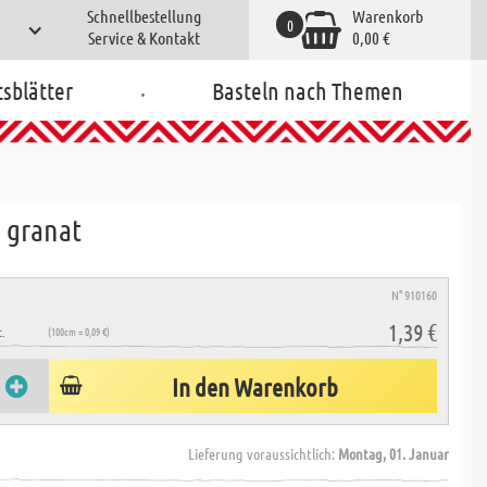
Schnellbestellung
Warenkorb
0
Service & Kontakt
0,00 €
.
tsblätter
Basteln nach Themen
, granat
N° 910160
1,39 €
.
(100cm = 0,09 €)
In den Warenkorb
Lieferung voraussichtlich:
Montag, 01. Januar