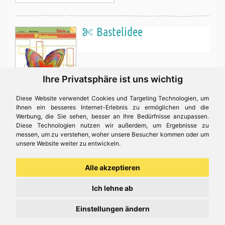
Bastelidee
Ihre Privatsphäre ist uns wichtig
Diese Website verwendet Cookies und Targeting Technologien, um
Ihnen ein besseres Internet-Erlebnis zu ermöglichen und die
Werbung, die Sie sehen, besser an Ihre Bedürfnisse anzupassen.
Filzblume -
Diese Technologien nutzen wir außerdem, um Ergebnisse zu
messen, um zu verstehen, woher unsere Besucher kommen oder um
unsere Website weiter zu entwickeln.
Filze dir fröhlich bunte Filzbumen für verschiendeste
Dekorationsmöglichkeiten!
Alle akzeptieren
Für diese Bastelidee brauchen Sie
Ich lehne ab
Filzwolle - Märchenwolle 500 g, 20 Farben
Einstellungen ändern