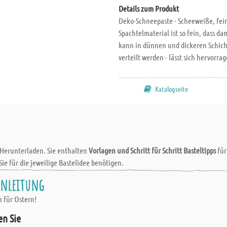
Details zum Produkt
Deko-Schneepaste - Scheeweiße, fein
Spachtelmaterial ist so fein, dass d
kann in dünnen und dickeren Schich
verteilt werden - lässt sich hervorr
oder nach der Trockenzeit übermalt w
MDF, Styropor, Keramik, Metall, Kun
Katalogseite
trocken, sauber und fettfrei sein.
 Herunterladen. Sie enthalten
Vorlagen und Schritt für Schritt Basteltipps
fü
Sie für die jeweilige Bastelidee benötigen.
lanleitung
 für Ostern!
en Sie