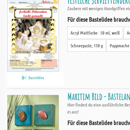
Festliche Serviettendek
Zaubere mit wenigen Handgriffen ein
Für diese Bastelidee brauch
Acryl Mattfarbe - 50 ml, weiß
A
Schneepaste, 150 g
Pappmache B
Bastelidee
Maritim Bild - Bastela
Hier findest du eine ausführliche Bes
es aus!
Für diese Bastelidee brauch