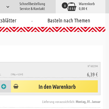
Schnellbestellung
Warenkorb
0
Service & Kontakt
0,00 €
.
tsblätter
Basteln nach Themen
N° 602394
6,39 €
.
(100g = 4,26 €)
In den Warenkorb
Lieferung voraussichtlich:
Montag, 01. Januar