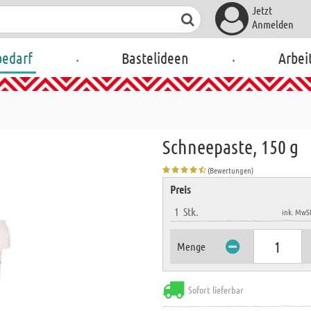
Jetzt
Anmelden
.
.
bedarf
Bastelideen
Arbei
Schneepaste, 150 g
(Bewertungen)
Preis
1
Stk.
ink. MwSt
Menge
Sofort lieferbar