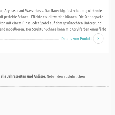
e, Acylpaste auf Wasserbasis. Das flauschig, fast schaumig wirkende
amit perfekte Schnee - Effekte erzielt werden können. Die Schneepaste
ten mit einem Pinsel oder Spatel auf dem gewünschten Untergrund
agend modellieren. Der Struktur-Schnee kann mit Acrylfarben eingefärbt
erden. Geeignet für fas alle Oberflächen, wie Holz, Papier, Pappe,
Details zum Produkt
ststoff, Leinwand, Glas, Stein, Beton uvm. Die Oberfläche muss
r
alle Jahreszeiten und Anlässe
. Neben den ausführlichen