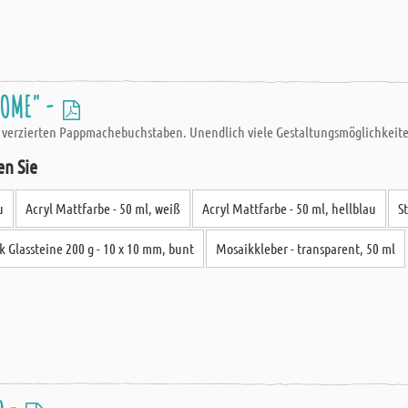
HOME" -
 verzierten Pappmachebuchstaben. Unendlich viele Gestaltungsmöglichkeit
en Sie
u
Acryl Mattfarbe - 50 ml, weiß
Acryl Mattfarbe - 50 ml, hellblau
S
 Glassteine 200 g - 10 x 10 mm, bunt
Mosaikkleber - transparent, 50 ml