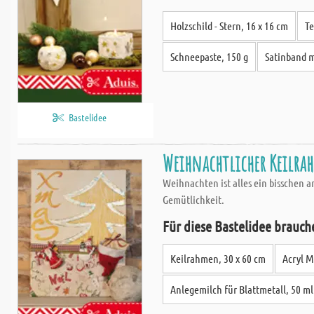
Holzschild - Stern, 16 x 16 cm
Te
Schneepaste, 150 g
Satinband m
Bastelidee
Weihnachtlicher Keilrah
Weihnachten ist alles ein bisschen 
Gemütlichkeit.
Für diese Bastelidee brauch
Keilrahmen, 30 x 60 cm
Acryl M
Anlegemilch für Blattmetall, 50 ml