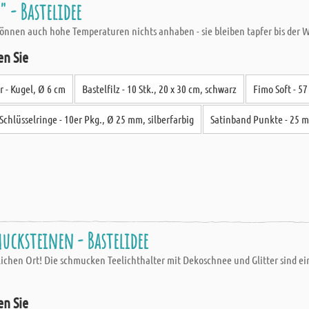
 - Bastelidee
nen auch hohe Temperaturen nichts anhaben - sie bleiben tapfer bis der Win
en Sie
r - Kugel, Ø 6 cm
Bastelfilz - 10 Stk., 20 x 30 cm, schwarz
Fimo Soft - 5
Schlüsselringe - 10er Pkg., Ø 25 mm, silberfarbig
Satinband Punkte - 25 m
ucksteinen - Bastelidee
chen Ort! Die schmucken Teelichthalter mit Dekoschnee und Glitter sind ei
en Sie