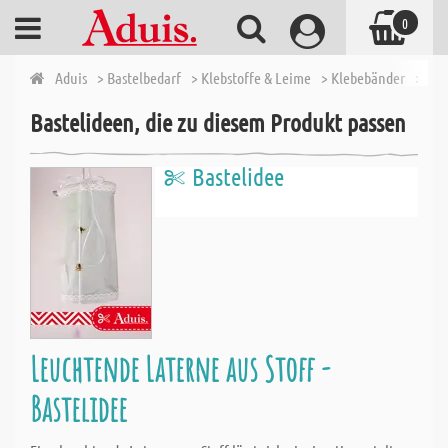
0
Aduis
> Bastelbedarf
> Klebstoffe & Leime
> Klebebänder
> Dop
Bastelideen, die zu diesem Produkt passen
Bastelidee
Leuchtende Laterne aus Stoff -
Bastelidee