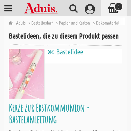
0
Aduis
> Bastelbedarf
> Papier und Karton
> Dekomaterial
> Gli
Bastelideen, die zu diesem Produkt passen
Bastelidee
Kerze zur Erstkommunion -
Bastelanleitung