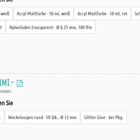
 weiß
Acryl Mattfarbe - 50 ml, weiß
Acryl Mattfarbe - 50 ml, rot
Sc
t
Nylonfaden transparent - Ø 0,25 mm, 100 lfm
mmi -
Zimmer.
en Sie
t
Wackelaugen rund - 50 Stk., Ø 12 mm
Glitter Glue - 6er Pkg.