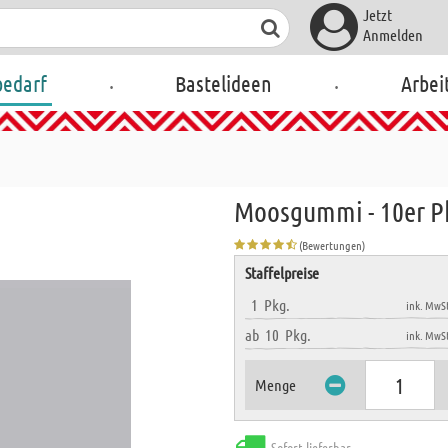
Jetzt
Anmelden
.
.
bedarf
Bastelideen
Arbei
Moosgummi - 10er Pk
(Bewertungen)
Staffelpreise
1
Pkg.
ink. MwSt
ab
10
Pkg.
ink. MwSt
Menge
Sofort lieferbar