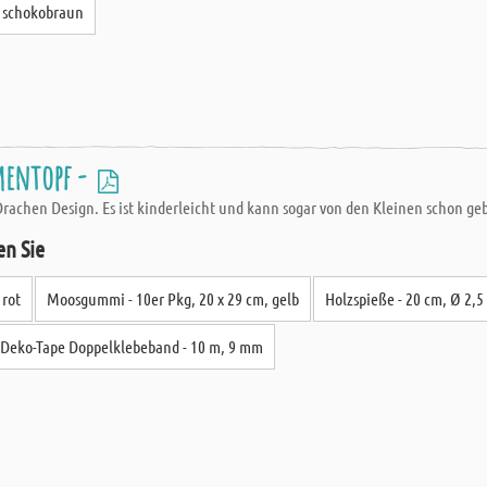
, schokobraun
mentopf -
rachen Design. Es ist kinderleicht und kann sogar von den Kleinen schon geb
en Sie
 rot
Moosgummi - 10er Pkg, 20 x 29 cm, gelb
Holzspieße - 20 cm, Ø 2,
Deko-Tape Doppelklebeband - 10 m, 9 mm