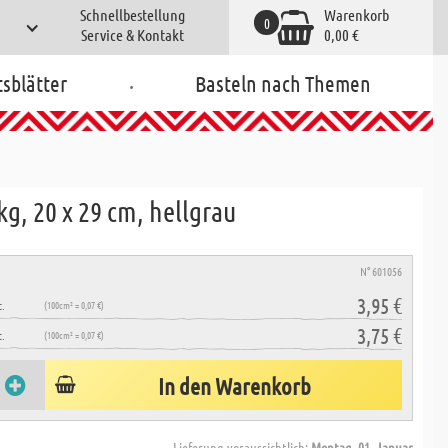
Schnellbestellung
Warenkorb
0
Service & Kontakt
0,00 €
.
tsblätter
Basteln nach Themen
g, 20 x 29 cm, hellgrau
N° 601056
3,95 €
.
(100cm² = 0,07 €)
3,75 €
.
(100cm² = 0,07 €)
In den Warenkorb
Lieferung voraussichtlich:
Montag, 01. Januar