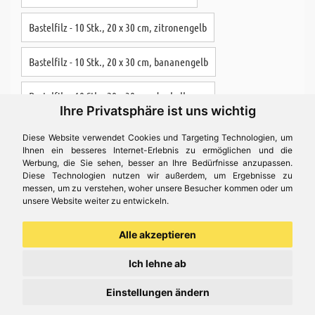
Bastelfilz - 10 Stk., 20 x 30 cm, zitronengelb
Bastelfilz - 10 Stk., 20 x 30 cm, bananengelb
Bastelfilz - 10 Stk., 20 x 30 cm, dunkelbraun
Ihre Privatsphäre ist uns wichtig
Bastelfilz - 10 Stk., 20 x 30 cm, bunt
Diese Website verwendet Cookies und Targeting Technologien, um
Ihnen ein besseres Internet-Erlebnis zu ermöglichen und die
Werbung, die Sie sehen, besser an Ihre Bedürfnisse anzupassen.
Elisa Perlgarne Nr. 3, kirschrot
Füllwatte, 250 g
Diese Technologien nutzen wir außerdem, um Ergebnisse zu
messen, um zu verstehen, woher unsere Besucher kommen oder um
Satinband mit Webkante - 3 mm, hellgrün
unsere Website weiter zu entwickeln.
Wackelaugen rund - 50 Stk., Ø 12 mm
Alle akzeptieren
Ich lehne ab
Bastelidee
Einstellungen ändern