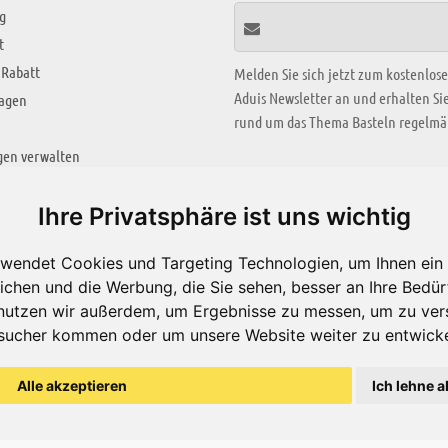
g
t
 Rabatt
Melden Sie sich jetzt zum kostenlos
Aduis Newsletter an und erhalten S
ragen
rund um das Thema Basteln regelmäß
gen verwalten
KREATIV ZONE
Ihre Privatsphäre ist uns wichtig
Aktuelles Video
wendet Cookies und Targeting Technologien, um Ihnen ein 
Alle Videos
ichen und die Werbung, die Sie sehen, besser an Ihre Bedü
Bastelideen
nutzen wir außerdem, um Ergebnisse zu messen, um zu ver
sucher kommen oder um unsere Website weiter zu entwicke
Arbeitsblätter
ärung
Alle akzeptieren
Ich lehne a
© Aduis 1996 - 2026