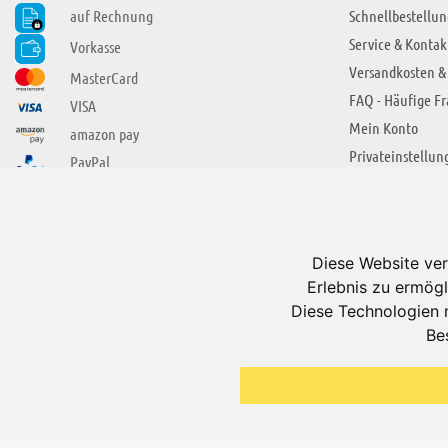
auf Rechnung
Schnellbestellun
Service & Kontak
Vorkasse
Versandkosten &
MasterCard
FAQ - Häufige F
VISA
Mein Konto
amazon pay
Privateinstellun
PayPal
SIE FINDEN UNS AUCH BEI
ÜBER ADUIS
Wir über uns
Diese Website ver
Jobs
Erlebnis zu ermögl
Impressum
Diese Technologien 
Be
AGB
Datenschutzerkl