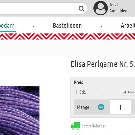
Jetzt
Anmelden
.
.
bedarf
Bastelideen
Arbei
Elisa Perlgarne Nr. 5,
Preis
1
Stk.
ink. MwSt
Menge
Sofort lieferbar