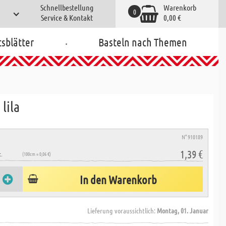
Schnellbestellung
Warenkorb
0
Service & Kontakt
0,00 €
.
tsblätter
Basteln nach Themen
 lila
N° 910189
1,39 €
.
(100cm = 0,06 €)
In den Warenkorb
Lieferung voraussichtlich:
Montag, 01. Januar