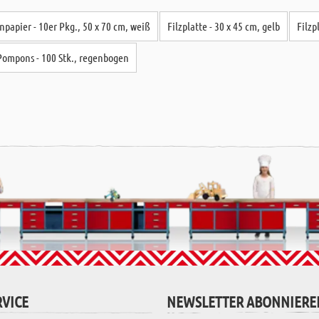
npapier - 10er Pkg., 50 x 70 cm, weiß
Filzplatte - 30 x 45 cm, gelb
Filzp
Pompons - 100 Stk., regenbogen
VICE
NEWSLETTER ABONNIERE