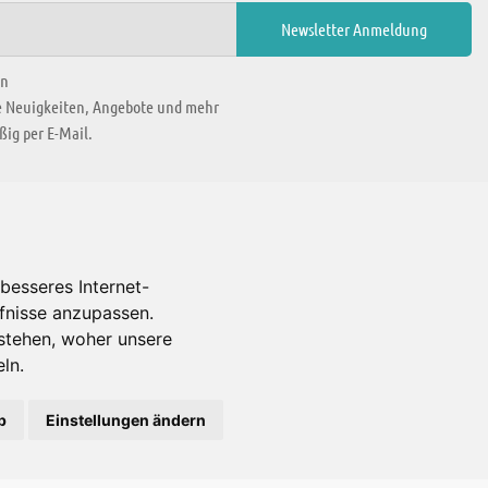
en
ie Neuigkeiten, Angebote und mehr
ig per E-Mail.
WIR BEFINDEN UNS IN
besseres Internet-
rfnisse anzupassen.
Es gibt uns auch in
stehen, woher unsere
ln.
b
Einstellungen ändern