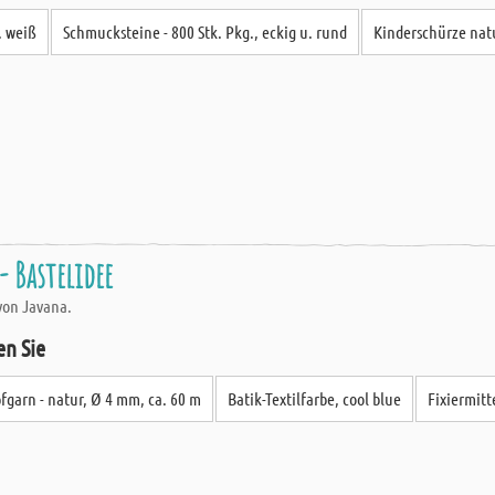
. weiß
Schmucksteine - 800 Stk. Pkg., eckig u. rund
Kinderschürze natu
 Bastelidee
von Javana.
en Sie
fgarn - natur, Ø 4 mm, ca. 60 m
Batik-Textilfarbe, cool blue
Fixiermitt