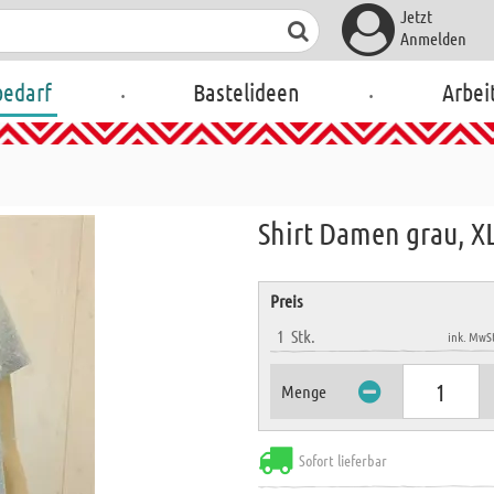
Jetzt
Anmelden
.
.
bedarf
Bastelideen
Arbei
Shirt Damen grau, X
Preis
1
Stk.
ink. MwSt
Menge
Sofort lieferbar