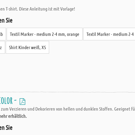
en T-shirt. Diese Anleitung ist mit Vorlage!
en Sie
lb
Textil Marker - medium 2-4 mm, orange
Textil Marker - medium 2-4
rz
Shirt Kinder weiß, XS
olor -
ch zum Verzieren und Dekorieren von hellen und dunklen Stoffen. Geeignet f
mehr erhältlich.
en Sie