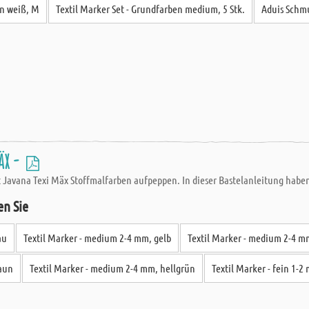
en weiß, M
Textil Marker Set - Grundfarben medium, 5 Stk.
Aduis Schmu
äx -
 Javana Texi Mäx Stoffmalfarben aufpeppen. In dieser Bastelanleitung haben w
en Sie
au
Textil Marker - medium 2-4 mm, gelb
Textil Marker - medium 2-4 mm
raun
Textil Marker - medium 2-4 mm, hellgrün
Textil Marker - fein 1-2