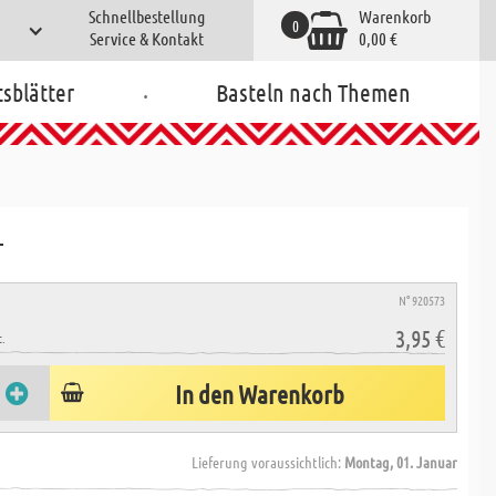
Schnellbestellung
Warenkorb
0
Service & Kontakt
0,00 €
.
tsblätter
Basteln nach Themen
L
N° 920573
3,95 €
.
In den Warenkorb
Lieferung voraussichtlich:
Montag, 01. Januar