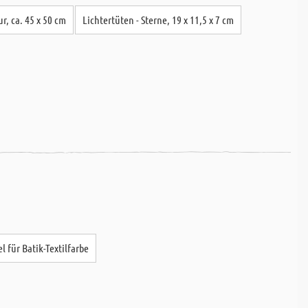
r, ca. 45 x 50 cm
Lichtertüten - Sterne, 19 x 11,5 x 7 cm
el für Batik-Textilfarbe