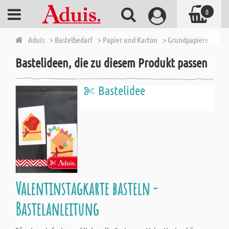
0
Aduis
> Bastelbedarf
> Papier und Karton
> Grundpapiere
> To
Bastelideen, die zu diesem Produkt passen
Bastelidee
Valentinstagkarte basteln -
Bastelanleitung