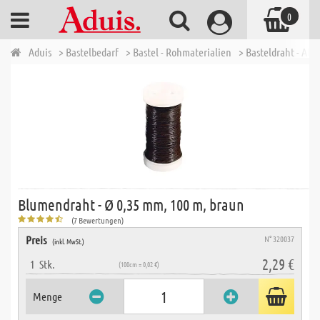
0
Aduis
> Bastelbedarf
> Bastel - Rohmaterialien
> Basteldraht - Alu
Blumendraht - Ø 0,35 mm, 100 m, braun
(7 Bewertungen)
Preis
N° 320037
(inkl. MwSt.)
2,29 €
1
Stk.
(100cm = 0,02 €)
Menge