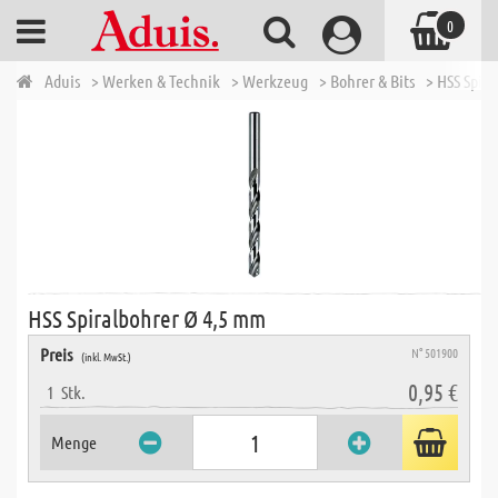
0
Aduis
> Werken & Technik
> Werkzeug
> Bohrer & Bits
> HSS Spir
HSS Spiralbohrer Ø 4,5 mm
Preis
N° 501900
(inkl. MwSt.)
0,95 €
1
Stk.
Menge