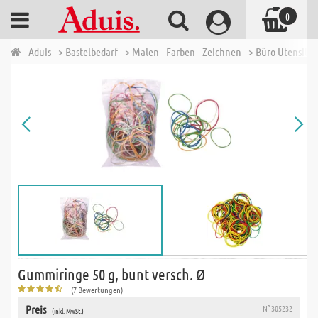
0
Aduis
> Bastelbedarf
> Malen - Farben - Zeichnen
> Büro Utensilie
Gummiringe 50 g, bunt versch. Ø
(7 Bewertungen)
Preis
N° 305232
(inkl. MwSt.)