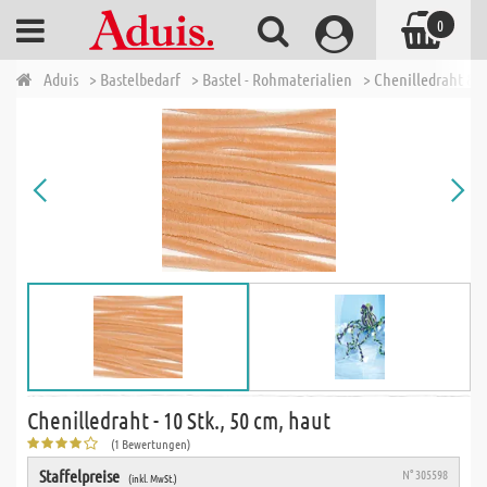
0
Aduis
> Bastelbedarf
> Bastel - Rohmaterialien
> Chenilledraht &
Chenilledraht - 10 Stk., 50 cm, haut
(1 Bewertungen)
Staffelpreise
N° 305598
(inkl. MwSt.)