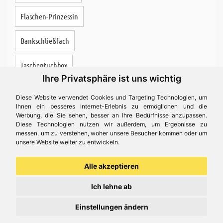
Flaschen-Prinzessin
Bankschließfach
Taschentuchbox
Ihre Privatsphäre ist uns wichtig
Ewiger Kalender
Diese Website verwendet Cookies und Targeting Technologien, um
Ihnen ein besseres Internet-Erlebnis zu ermöglichen und die
Topfuntersatz
Werbung, die Sie sehen, besser an Ihre Bedürfnisse anzupassen.
Diese Technologien nutzen wir außerdem, um Ergebnisse zu
messen, um zu verstehen, woher unsere Besucher kommen oder um
Tiermaske
unsere Website weiter zu entwickeln.
Flaschenregal
Alle akzeptieren
Wandboard
Ich lehne ab
Einstellungen ändern
Stapler "Lagermeister"