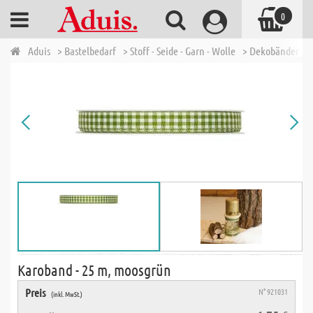
0
Aduis
> Bastelbedarf
> Stoff - Seide - Garn - Wolle
> Dekobänder
>
Karoband - 25 m, moosgrün
Preis
N° 921031
(inkl. MwSt.)