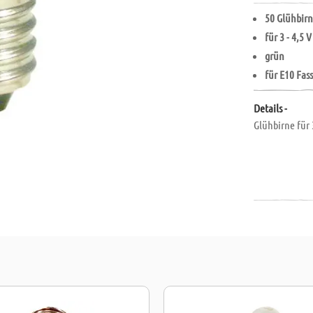
50 Glühbir
für 3 - 4,5 V
grün
für E10 Fa
Details -
Glühbirne für 