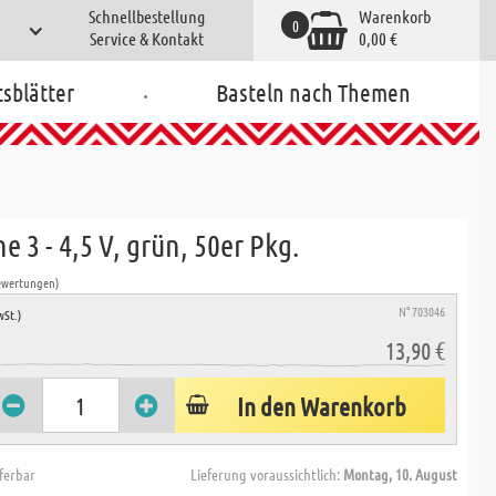
Schnellbestellung
Warenkorb
0
Service & Kontakt
0,00 €
.
tsblätter
Basteln nach Themen
e 3 - 4,5 V, grün, 50er Pkg.
ewertungen)
N° 703046
wSt.)
13,90 €
In den Warenkorb
eferbar
Lieferung voraussichtlich:
Montag, 10. August