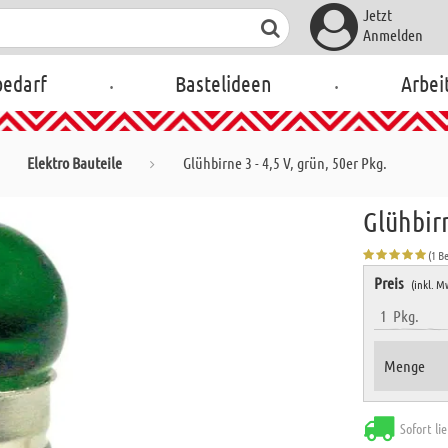
Jetzt
Anmelden
.
.
bedarf
Bastelideen
Arbei
Elektro Bauteile
Glühbirne 3 - 4,5 V, grün, 50er Pkg.
Glühbirn
(1 B
Preis
(inkl. M
1
Pkg.
Menge
Sofort li