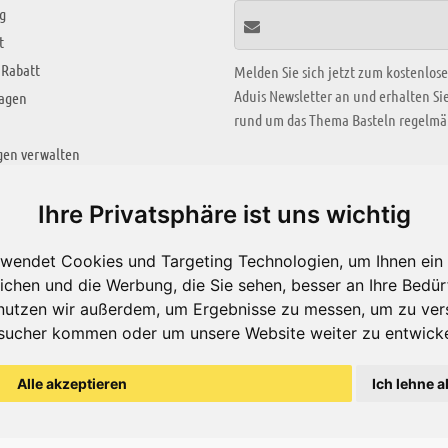
g
t
 Rabatt
Melden Sie sich jetzt zum kostenlos
Aduis Newsletter an und erhalten S
ragen
rund um das Thema Basteln regelmäß
gen verwalten
KREATIV ZONE
Ihre Privatsphäre ist uns wichtig
Aktuelles Video
wendet Cookies und Targeting Technologien, um Ihnen ein 
Alle Videos
ichen und die Werbung, die Sie sehen, besser an Ihre Bedü
Bastelideen
nutzen wir außerdem, um Ergebnisse zu messen, um zu ver
sucher kommen oder um unsere Website weiter zu entwicke
Arbeitsblätter
ärung
Alle akzeptieren
Ich lehne a
© Aduis 1996 - 2026