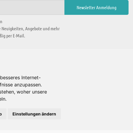
en
ie Neuigkeiten, Angebote und mehr
ig per E-Mail.
WIR BEFINDEN UNS IN
besseres Internet-
rfnisse anzupassen.
Es gibt uns auch in
stehen, woher unsere
ln.
b
Einstellungen ändern