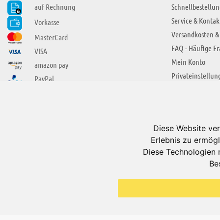
auf Rechnung
Schnellbestellun
Service & Kontak
Vorkasse
Versandkosten &
MasterCard
FAQ - Häufige F
VISA
Mein Konto
amazon pay
Privateinstellun
PayPal
SIE FINDEN UNS AUCH BEI
ÜBER ADUIS
Wir über uns
Diese Website ver
Jobs
Erlebnis zu ermögl
Impressum
Diese Technologien 
Be
AGB
Datenschutzerkl