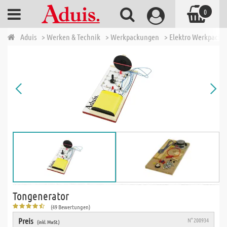
0
Aduis
> Werken & Technik
> Werkpackungen
> Elektro Werkpack
Tongenerator
(49 Bewertungen)
Preis
N° 200934
(inkl. MwSt.)