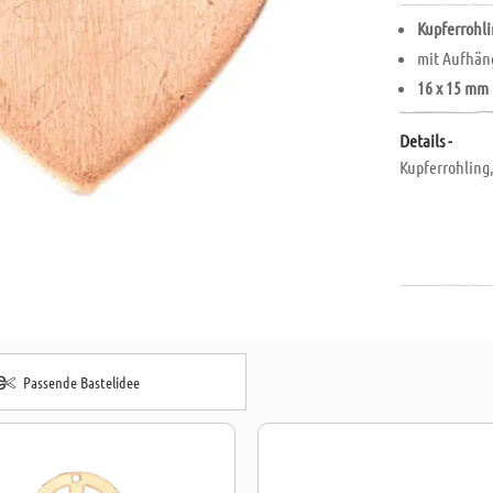
Kupferrohli
mit Aufhän
16 x 15 mm
Details -
Kupferrohling
Passende Bastelidee