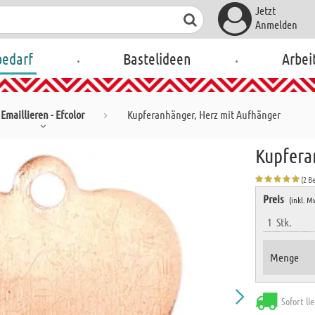
Jetzt
Anmelden
.
.
bedarf
Bastelideen
Arbei
Emaillieren - Efcolor
Kupferanhänger, Herz mit Aufhänger
Kupfera
(2 B
Preis
(inkl. M
1
Stk.
Menge
Sofort li