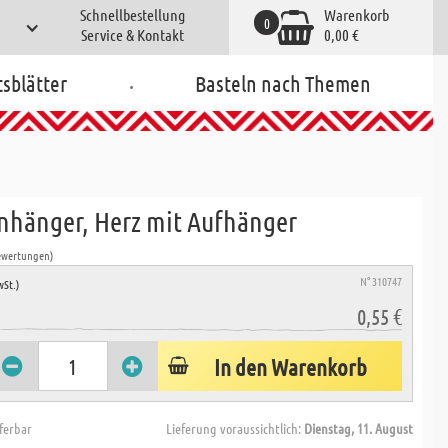
Schnellbestellung
Warenkorb
0
Service & Kontakt
0,00 €
.
tsblätter
Basteln nach Themen
nhänger, Herz mit Aufhänger
ewertungen)
N° 310747
wSt.)
0,55 €
In den Warenkorb
eferbar
Lieferung voraussichtlich:
Dienstag, 11. August