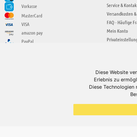
Service & Kontak
Vorkasse
Versandkosten &
MasterCard
FAQ - Häufige F
VISA
Mein Konto
amazon pay
Privateinstellun
PayPal
SIE FINDEN UNS AUCH BEI
ÜBER ADUIS
Wir über uns
Diese Website ver
Jobs
Erlebnis zu ermögl
Impressum
Diese Technologien 
Be
AGB
Datenschutzerkl