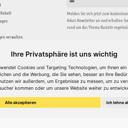
t
 Rabatt
Melden Sie sich jetzt zum kostenlos
Aduis Newsletter an und erhalten S
ragen
rund um das Thema Basteln regelmäß
gen verwalten
KREATIV ZONE
Ihre Privatsphäre ist uns wichtig
Aktuelles Video
wendet Cookies und Targeting Technologien, um Ihnen ein 
Alle Videos
ichen und die Werbung, die Sie sehen, besser an Ihre Bedü
Bastelideen
nutzen wir außerdem, um Ergebnisse zu messen, um zu ver
sucher kommen oder um unsere Website weiter zu entwicke
Arbeitsblätter
ärung
Alle akzeptieren
Ich lehne a
© Aduis 1996 - 2026