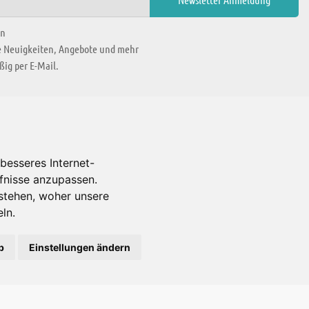
en
ie Neuigkeiten, Angebote und mehr
ig per E-Mail.
WIR BEFINDEN UNS IN
besseres Internet-
rfnisse anzupassen.
Es gibt uns auch in
stehen, woher unsere
ln.
b
Einstellungen ändern