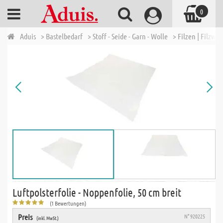
0
Aduis
> Bastelbedarf
> Stoff - Seide - Garn - Wolle
> Filzen | Filzwo
Luftpolsterfolie - Noppenfolie, 50 cm breit
(1 Bewertungen)
Preis
N° 920225
(inkl. MwSt.)