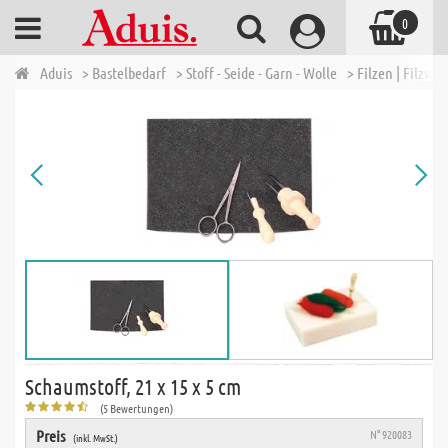
0
Aduis
> Bastelbedarf
> Stoff - Seide - Garn - Wolle
> Filzen | Filzwo
Schaumstoff, 21 x 15 x 5 cm
(5 Bewertungen)
Preis
N° 920083
(inkl. MwSt.)