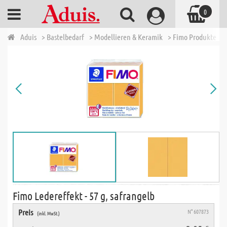
0
Aduis
> Bastelbedarf
> Modellieren & Keramik
> Fimo Produkte
>
Fimo Ledereffekt - 57 g, safrangelb
Preis
N° 607873
(inkl. MwSt.)