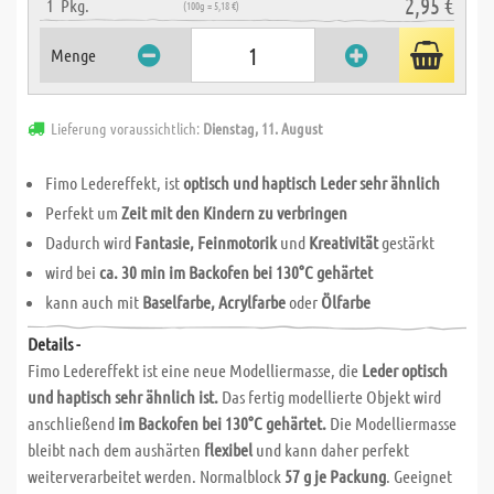
2,95 €
1
Pkg.
(100g = 5,18 €)
Menge
Lieferung voraussichtlich:
Dienstag, 11. August
Fimo Ledereffekt, ist
optisch und haptisch Leder sehr ähnlich
Perfekt um
Zeit mit den Kindern zu verbringen
Dadurch wird
Fantasie, Feinmotorik
und
Kreativität
gestärkt
wird bei
ca. 30 min im Backofen bei 130°C gehärtet
kann auch mit
Baselfarbe, Acrylfarbe
oder
Ölfarbe
Details -
Fimo Ledereffekt ist eine neue Modelliermasse, die
Leder optisch
und haptisch sehr ähnlich ist.
Das fertig modellierte Objekt wird
anschließend
im Backofen bei 130°C gehärtet.
Die Modelliermasse
bleibt nach dem aushärten
flexibel
und kann daher perfekt
weiterverarbeitet werden. Normalblock
57 g je Packung
. Geeignet