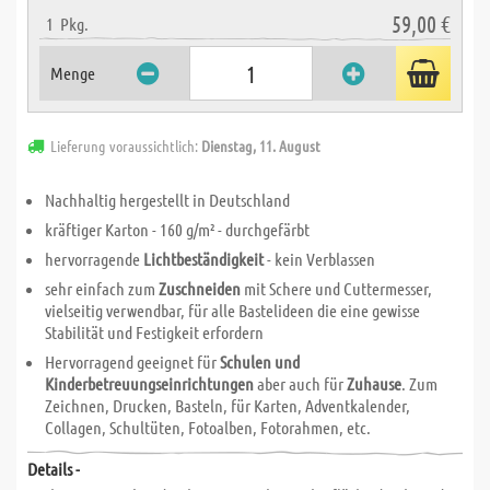
59,00 €
1
Pkg.
Menge
Lieferung voraussichtlich:
Dienstag, 11. August
Nachhaltig hergestellt in Deutschland
kräftiger Karton - 160 g/m² - durchgefärbt
hervorragende
Lichtbeständigkeit
- kein Verblassen
sehr einfach zum
Zuschneiden
mit Schere und Cuttermesser,
vielseitig verwendbar, für alle Bastelideen die eine gewisse
Stabilität und Festigkeit erfordern
Hervorragend geeignet für
Schulen und
Kinderbetreuungseinrichtungen
aber auch für
Zuhause
. Zum
Zeichnen, Drucken, Basteln, für Karten, Adventkalender,
Collagen, Schultüten, Fotoalben, Fotorahmen, etc.
Details -