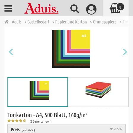
0
Aduis
> Bastelbedarf
> Papier und Karton
> Grundpapiere
> Fotok
Tonkarton - A4, 500 Blatt, 160g/m²
(6 Bewertungen)
Preis
N° 602292
(inkl. MwSt.)