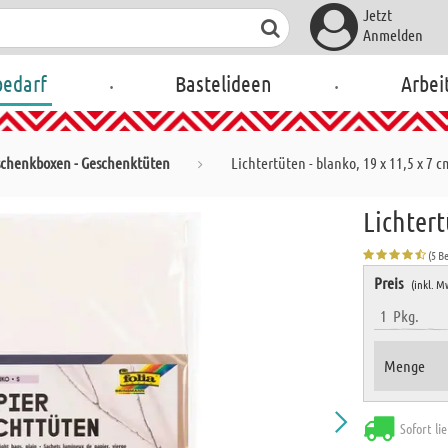
Jetzt
Anmelden
.
.
bedarf
Bastelideen
Arbei
chenkboxen - Geschenktüten
Lichtertüten - blanko, 19 x 11,5 x 7 c
Lichtert
(5 B
Preis
(inkl. M
1
Pkg.
Menge
Sofort li