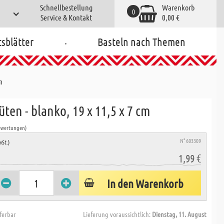
Schnellbestellung
Warenkorb
0
Service & Kontakt
0,00 €
.
tsblätter
Basteln nach Themen
m
üten - blanko, 19 x 11,5 x 7 cm
ewertungen)
N° 603309
wSt.)
1,99 €
In den Warenkorb
eferbar
Lieferung voraussichtlich:
Dienstag, 11. August