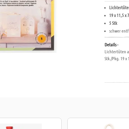
Lichtertüt
19 x 11,5 x 
5 Stk
schwer ent
Details -
Lichtertüten 
Stk./Pkg. 19 x 