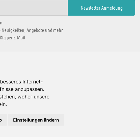
en
ie Neuigkeiten, Angebote und mehr
ig per E-Mail.
WIR BEFINDEN UNS IN
besseres Internet-
rfnisse anzupassen.
Es gibt uns auch in
stehen, woher unsere
ln.
b
Einstellungen ändern