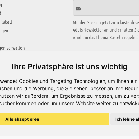
g
t
 Rabatt
Melden Sie sich jetzt zum kostenlos
Aduis Newsletter an und erhalten S
ragen
rund um das Thema Basteln regelmäß
gen verwalten
KREATIV ZONE
Ihre Privatsphäre ist uns wichtig
Aktuelles Video
wendet Cookies und Targeting Technologien, um Ihnen ein 
Alle Videos
ichen und die Werbung, die Sie sehen, besser an Ihre Bedü
Bastelideen
nutzen wir außerdem, um Ergebnisse zu messen, um zu ver
sucher kommen oder um unsere Website weiter zu entwicke
Arbeitsblätter
ärung
Alle akzeptieren
Ich lehne a
© Aduis 1996 - 2026