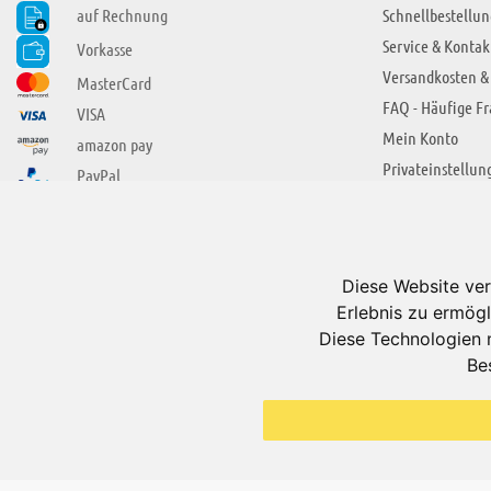
auf Rechnung
Schnellbestellun
Service & Kontak
Vorkasse
Versandkosten &
MasterCard
FAQ - Häufige F
VISA
Mein Konto
amazon pay
Privateinstellun
PayPal
SIE FINDEN UNS AUCH BEI
ÜBER ADUIS
Wir über uns
Diese Website ver
Jobs
Erlebnis zu ermögl
Impressum
Diese Technologien 
Be
AGB
Datenschutzerkl