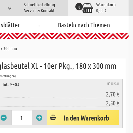
Schnellbestellung
Warenkorb
0
Service & Kontakt
0,00 €
.
tsblätter
Basteln nach Themen
0 x 300 mm
glasbeutel XL - 10er Pkg., 180 x 300 mm
ewertungen)
e
N° 602281
(inkl. MwSt.)
2,70 €
2,50 €
In den Warenkorb