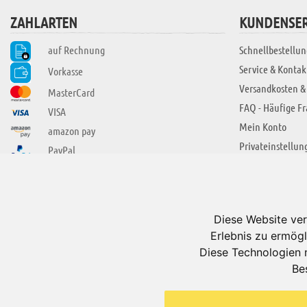
ZAHLARTEN
KUNDENSER
auf Rechnung
Schnellbestellun
Service & Kontak
Vorkasse
Versandkosten &
MasterCard
FAQ - Häufige F
VISA
Mein Konto
amazon pay
Privateinstellun
PayPal
SIE FINDEN UNS AUCH BEI
ÜBER ADUIS
Wir über uns
Diese Website ver
Jobs
Erlebnis zu ermögl
Impressum
Diese Technologien 
Be
AGB
Datenschutzerkl