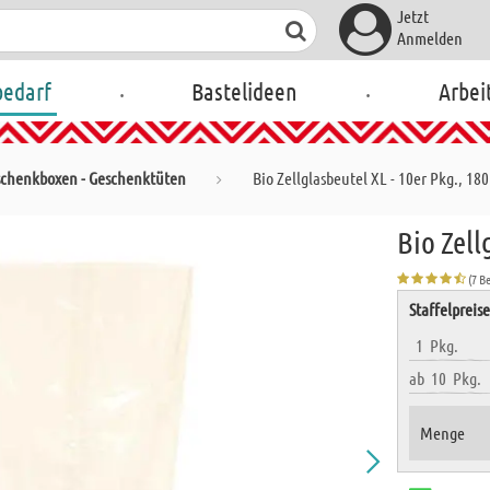
Jetzt
Anmelden
.
.
bedarf
Bastelideen
Arbei
chenkboxen - Geschenktüten
Bio Zellglasbeutel XL - 10er Pkg., 18
Bio Zell
(7 B
Staffelpreis
1
Pkg.
ab
10
Pkg.
Menge