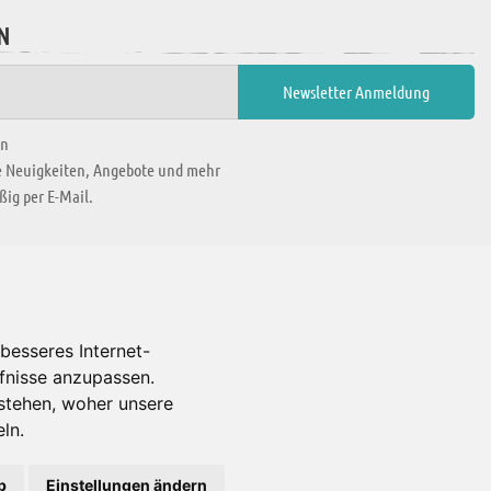
N
en
ie Neuigkeiten, Angebote und mehr
ig per E-Mail.
WIR BEFINDEN UNS IN
besseres Internet-
rfnisse anzupassen.
Es gibt uns auch in
stehen, woher unsere
ln.
b
Einstellungen ändern