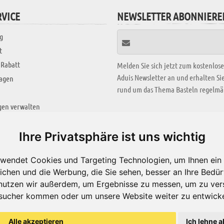
VICE
NEWSLETTER ABONNIERE
g
t
 Rabatt
Melden Sie sich jetzt zum kostenlos
Aduis Newsletter an und erhalten S
ragen
rund um das Thema Basteln regelmäß
gen verwalten
KREATIV ZONE
Ihre Privatsphäre ist uns wichtig
Aktuelles Video
wendet Cookies und Targeting Technologien, um Ihnen ein 
Alle Videos
ichen und die Werbung, die Sie sehen, besser an Ihre Bedü
Bastelideen
nutzen wir außerdem, um Ergebnisse zu messen, um zu ver
sucher kommen oder um unsere Website weiter zu entwicke
Arbeitsblätter
ärung
Alle akzeptieren
Ich lehne a