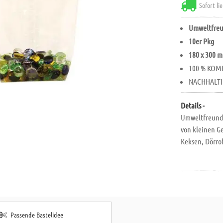
Sofort li
Umweltfreu
10er Pkg
180 x 300 
100 % KOM
NACHHALTI
Details -
Umweltfreundli
von kleinen G
Keksen, Dörrob
+ NACHHALTI
+ 100 % KOM
+ AUS NACHW
+ 100 % PLAST
+ MADE IN G
Passende Bastelidee