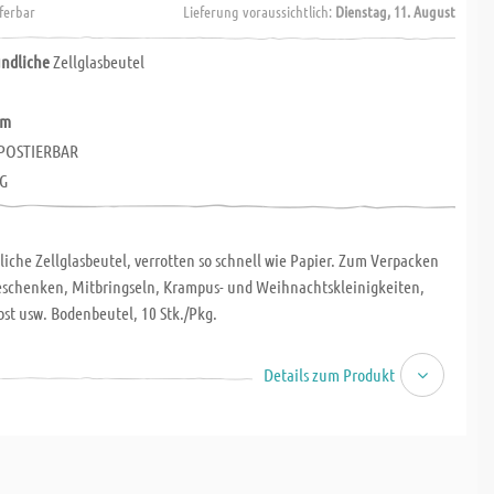
eferbar
Lieferung voraussichtlich:
Dienstag, 11. August
ndliche
Zellglasbeutel
mm
POSTIERBAR
G
che Zellglasbeutel, verrotten so schnell wie Papier. Zum Verpacken
eschenken, Mitbringseln, Krampus- und Weihnachtskleinigkeiten,
st usw. Bodenbeutel, 10 Stk./Pkg.
G
Details zum Produkt
POSTIERBAR
ACHSENDEN ROHSTOFFEN
IKFREI
ERMANY