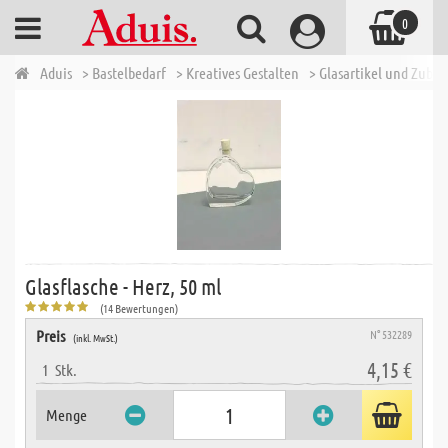
0
Aduis
> Bastelbedarf
> Kreatives Gestalten
> Glasartikel und Zubeh
Glasflasche - Herz, 50 ml
(14 Bewertungen)
Preis
N° 532289
(inkl. MwSt.)
4,15 €
1
Stk.
Menge