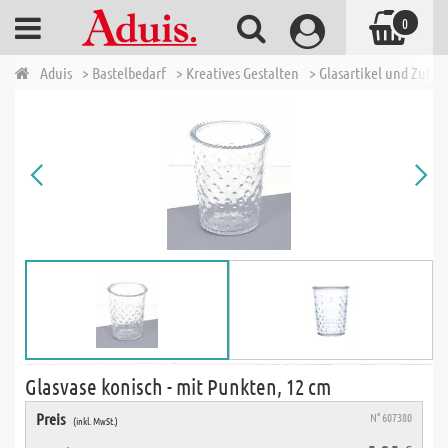
0
Aduis
> Bastelbedarf
> Kreatives Gestalten
> Glasartikel und Zubeh
Glasvase konisch - mit Punkten, 12 cm
Preis
N° 607380
(inkl. MwSt.)