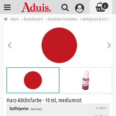
0
Aduis
> Bastelbedarf
> Kreatives Gestalten
> Kaltglasur & Gießharz
Harz-Abtönfarbe - 10 ml, mediumrot
Staffelpreise
N° 608078
(inkl. MwSt.)