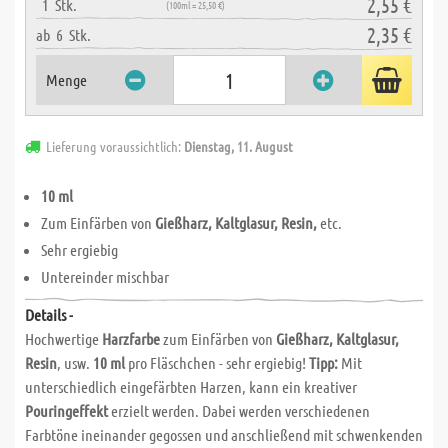
2,55 €
1
Stk.
(100ml = 25,50 €)
2,35 €
ab
6
Stk.
Menge
Lieferung voraussichtlich:
Dienstag, 11. August
10 ml
Zum Einfärben von
Gießharz, Kaltglasur, Resin,
etc.
Sehr ergiebig
Untereinder mischbar
Details -
Hochwertige
Harzfarbe
zum Einfärben von
Gießharz, Kaltglasur,
Resin
, usw.
10 ml
pro Fläschchen - sehr ergiebig!
Tipp:
Mit
unterschiedlich eingefärbten Harzen, kann ein kreativer
Pouringeffekt
erzielt werden. Dabei werden verschiedenen
Farbtöne ineinander gegossen und anschließend mit schwenkenden