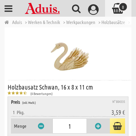
0
Aduis
> Werken & Technik
> Werkpackungen
> Holzbausätze
> Ho
Holzbausatz Schwan, 16 x 8 x 11 cm
(4 Bewertungen)
Preis
N° 804335
(inkl. MwSt.)
3,59 €
1
Pkg.
Menge