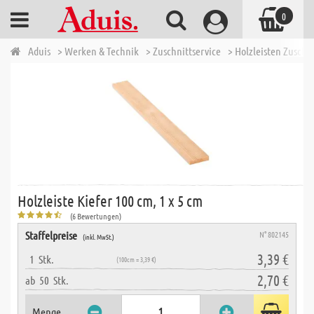
0
Aduis
> Werken & Technik
> Zuschnittservice
> Holzleisten Zuschn
Holzleiste Kiefer 100 cm, 1 x 5 cm
(6 Bewertungen)
Staffelpreise
N° 802145
(inkl. MwSt.)
3,39 €
1
Stk.
(100cm = 3,39 €)
2,70 €
ab
50
Stk.
Menge