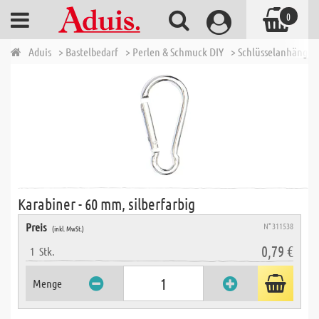
0
Aduis
> Bastelbedarf
> Perlen & Schmuck DIY
> Schlüsselanhänger 
Karabiner - 60 mm, silberfarbig
Preis
N° 311538
(inkl. MwSt.)
0,79 €
1
Stk.
Menge