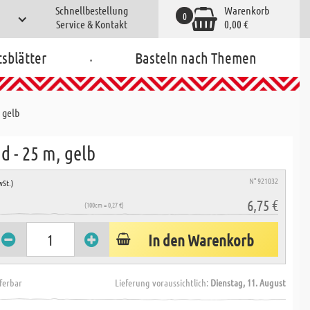
Schnellbestellung
Warenkorb
0
Service & Kontakt
0,00 €
.
tsblätter
Basteln nach Themen
 gelb
d - 25 m, gelb
N° 921032
wSt.)
6,75 €
(100cm = 0,27 €)
In den Warenkorb
eferbar
Lieferung voraussichtlich:
Dienstag, 11. August