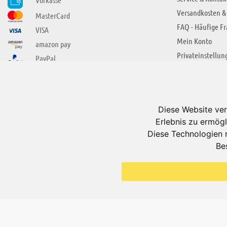
Versandkosten &
MasterCard
FAQ - Häufige F
VISA
Mein Konto
amazon pay
Privateinstellun
PayPal
SIE FINDEN UNS AUCH BEI
ÜBER ADUIS
Wir über uns
Diese Website ver
Jobs
Erlebnis zu ermögl
Impressum
Diese Technologien 
Be
AGB
Datenschutzerkl