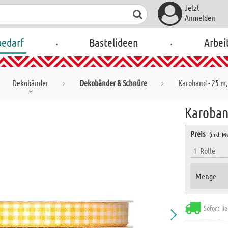
Jetzt
Anmelden
.
.
bedarf
Bastelideen
Arbei
Dekobänder
Dekobänder & Schnüre
Karoband - 25 m,
Karoban
Preis
(inkl. M
1
Rolle
Menge
Sofort li