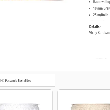
Baumwollop
10 mm Brei
25 m/Rolle
Details -
Vichy Karoban
Passende Bastelidee