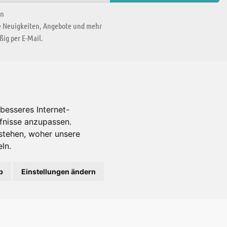
en
ie Neuigkeiten, Angebote und mehr
ig per E-Mail.
WIR BEFINDEN UNS IN
besseres Internet-
rfnisse anzupassen.
Es gibt uns auch in
stehen, woher unsere
ln.
b
Einstellungen ändern