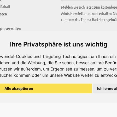
 Rabatt
Melden Sie sich jetzt zum kostenlos
Aduis Newsletter an und erhalten S
ragen
rund um das Thema Basteln regelmäß
gen verwalten
KREATIV ZONE
Ihre Privatsphäre ist uns wichtig
Aktuelles Video
wendet Cookies und Targeting Technologien, um Ihnen ein 
Alle Videos
ichen und die Werbung, die Sie sehen, besser an Ihre Bedü
Bastelideen
nutzen wir außerdem, um Ergebnisse zu messen, um zu ver
sucher kommen oder um unsere Website weiter zu entwicke
Arbeitsblätter
ärung
Alle akzeptieren
Ich lehne a
© Aduis 1996 - 2026