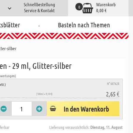
Schnellbestellung
Warenkorb
0
Service & Kontakt
0,00 €
.
tsblätter
Basteln nach Themen
ter-silber
n - 29 ml, Glitter-silber
ewertungen)
N° 607628
wSt.)
2,65 €
(100ml = 9,14 €)
In den Warenkorb
eferbar
Lieferung voraussichtlich:
Dienstag, 11. August