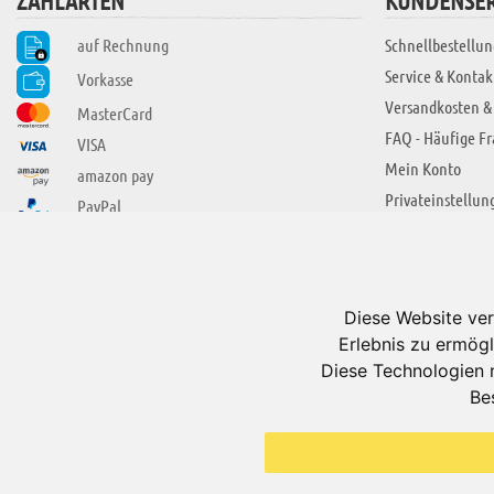
ZAHLARTEN
KUNDENSER
auf Rechnung
Schnellbestellun
Service & Kontak
Vorkasse
Versandkosten &
MasterCard
FAQ - Häufige F
VISA
Mein Konto
amazon pay
Privateinstellun
PayPal
SIE FINDEN UNS AUCH BEI
ÜBER ADUIS
Wir über uns
Diese Website ver
Jobs
Erlebnis zu ermögl
Impressum
Diese Technologien 
Be
AGB
Datenschutzerkl