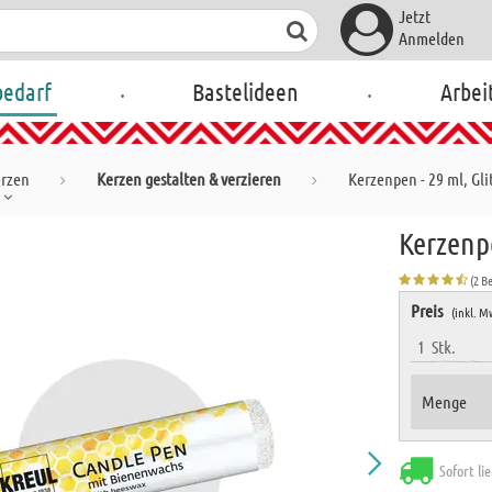
Jetzt
Anmelden
.
.
bedarf
Bastelideen
Arbei
rzen
Kerzen gestalten & verzieren
Kerzenpen - 29 ml, Glit
Kerzenpe
(2 B
Preis
(inkl. M
1
Stk.
Menge
Sofort li