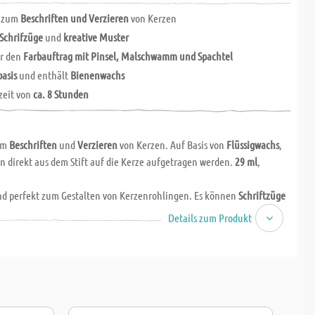
n zum
Beschriften und Verzieren
von Kerzen
Schrifzüge
und
kreative Muster
ür den
Farbauftrag mit Pinsel, Malschwamm und Spachtel
asis
und enthält
Bienenwachs
zeit von
ca. 8 Stunden
um
Beschriften
und
Verzieren
von Kerzen. Auf Basis von
Flüssigwachs
,
n direkt aus dem Stift auf die Kerze aufgetragen werden.
29 ml
,
nd perfekt zum Gestalten von Kerzenrohlingen. Es können
Schriftzüge
den oder man trägt die
Wachsfarbe
mit einem Pinsel, Schwämmchen
Details zum Produkt
 auf. So entstehen auch wunderbare Effekte. Das Beschriften mit dem
sehr sicher
, da die Wachsschrift einfach wie eine normale Kerze