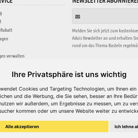
VICE
NEWSLETTER ABONNIERE
g
t
 Rabatt
Melden Sie sich jetzt zum kostenlos
Aduis Newsletter an und erhalten S
ragen
rund um das Thema Basteln regelmäß
gen verwalten
KREATIV ZONE
Ihre Privatsphäre ist uns wichtig
Aktuelles Video
wendet Cookies und Targeting Technologien, um Ihnen ein 
Alle Videos
ichen und die Werbung, die Sie sehen, besser an Ihre Bedü
Bastelideen
nutzen wir außerdem, um Ergebnisse zu messen, um zu ver
sucher kommen oder um unsere Website weiter zu entwicke
Arbeitsblätter
ärung
Alle akzeptieren
Ich lehne a
© Aduis 1996 - 2026