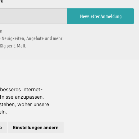
N
en
ie Neuigkeiten, Angebote und mehr
ig per E-Mail.
WIR BEFINDEN UNS IN
besseres Internet-
rfnisse anzupassen.
Es gibt uns auch in
stehen, woher unsere
ln.
b
Einstellungen ändern