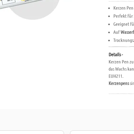
Kerzen Pe
Perfekt für
Geeignet f
Auf
Wasserb
Trocknungs
Details -
Kerzen Pen z
das Wachs kan
EUH211.
Kerzenpens
si
aufgemalt wer
oder Spachtel
Wachspen ist
abbrennt!