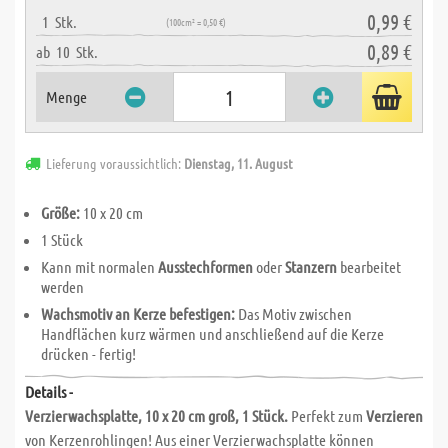
0,99 €
1
Stk.
(100cm² = 0,50 €)
0,89 €
ab
10
Stk.
Menge
Lieferung voraussichtlich:
Dienstag, 11. August
Größe:
10 x 20 cm
1 Stück
Kann mit normalen
Ausstechformen
oder
Stanzern
bearbeitet
werden
Wachsmotiv an Kerze befestigen:
Das Motiv zwischen
Handflächen kurz wärmen und anschließend auf die Kerze
drücken - fertig!
Details -
Verzierwachsplatte, 10 x 20 cm groß, 1 Stück.
Perfekt zum
Verzieren
von Kerzenrohlingen! Aus einer Verzierwachsplatte können