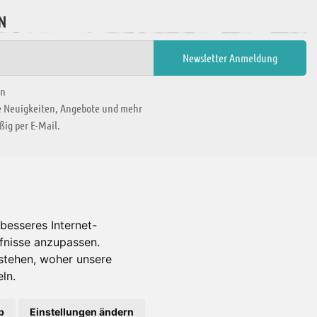
N
en
ie Neuigkeiten, Angebote und mehr
ig per E-Mail.
WIR BEFINDEN UNS IN
besseres Internet-
rfnisse anzupassen.
Es gibt uns auch in
stehen, woher unsere
ln.
b
Einstellungen ändern