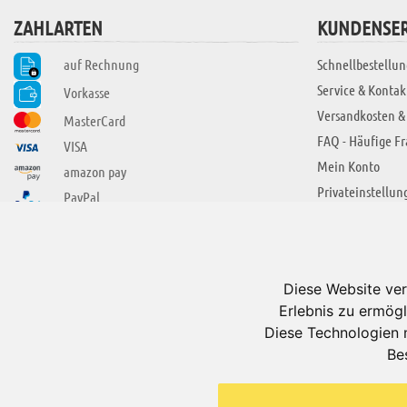
ZAHLARTEN
KUNDENSER
auf Rechnung
Schnellbestellun
Service & Kontak
Vorkasse
Versandkosten &
MasterCard
FAQ - Häufige F
VISA
Mein Konto
amazon pay
Privateinstellun
PayPal
SIE FINDEN UNS AUCH BEI
ÜBER ADUIS
Wir über uns
Diese Website ver
Jobs
Erlebnis zu ermögl
Impressum
Diese Technologien 
Be
AGB
Datenschutzerkl