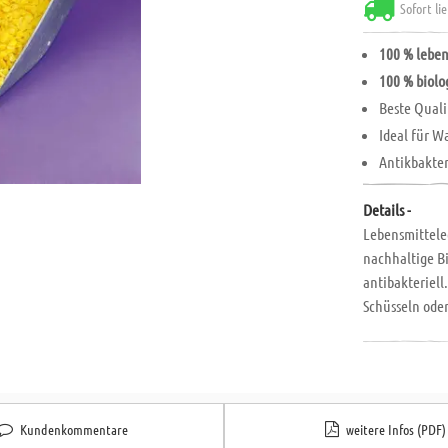
Sofort li
100 % leben
100 % biolo
Beste Quali
Ideal für 
Antikbakter
Details -
Lebensmittelec
nachhaltige B
antibakteriel
Schüsseln oder
Eine genaue A
bei unseren Ba
Kundenkommentare
weitere Infos (PDF)