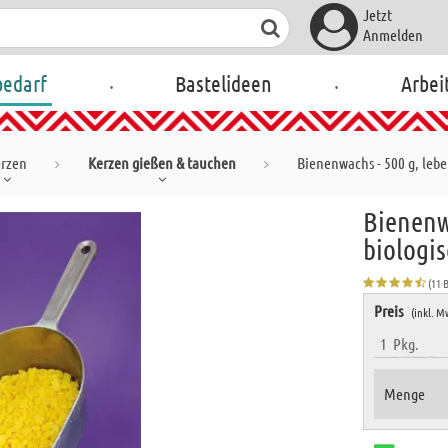
Jetzt
Anmelden
.
.
bedarf
Bastelideen
Arbei
rzen
Kerzen gießen & tauchen
Bienenwachs - 500 g, lebe
Bienenw
biologi
(11 
Preis
(inkl. M
1
Pkg.
Menge