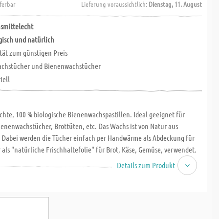
eferbar
Lieferung voraussichtlich:
Dienstag, 11. August
smittelecht
gisch und natürlich
tät zum günstigen Preis
Wachstücher und Bienenwachstücher
iell
hte, 100 % biologische Bienenwachspastillen. Ideal geeignet für
ienenwachstücher, Brottüten, etc. Das Wachs ist von Natur aus
l. Dabei werden die Tücher einfach per Handwärme als Abdeckung für
 als "natürliche Frischhaltefolie" für Brot, Käse, Gemüse, verwendet.
nleitung zum selbermachen der Bienenwachstücher finden Sie dafür
Details zum Produkt
stelideen.