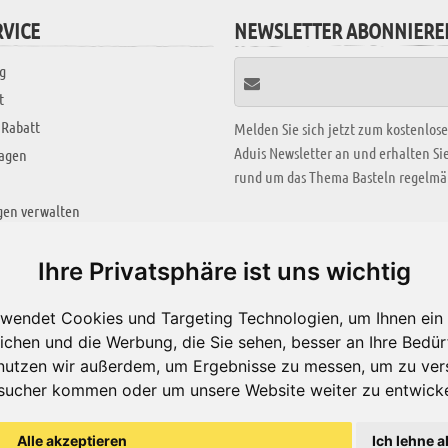
VICE
NEWSLETTER ABONNIERE
g
t
 Rabatt
Melden Sie sich jetzt zum kostenlos
Aduis Newsletter an und erhalten S
ragen
rund um das Thema Basteln regelmäß
gen verwalten
KREATIV ZONE
Ihre Privatsphäre ist uns wichtig
Aktuelles Video
wendet Cookies und Targeting Technologien, um Ihnen ein 
Alle Videos
ichen und die Werbung, die Sie sehen, besser an Ihre Bedü
Bastelideen
nutzen wir außerdem, um Ergebnisse zu messen, um zu ver
sucher kommen oder um unsere Website weiter zu entwicke
Arbeitsblätter
ärung
Alle akzeptieren
Ich lehne a