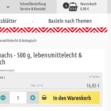
Schnellbestellung
Warenkorb
0
Service & Kontakt
0,00 €
.
tsblätter
Basteln nach Themen
nsmittelecht & biologisch
achs - 500 g, lebensmittelecht &
sch
Bewertungen)
N° 607866
wSt.)
16,05 €
(100g = 3,21 €)
In den Warenkorb