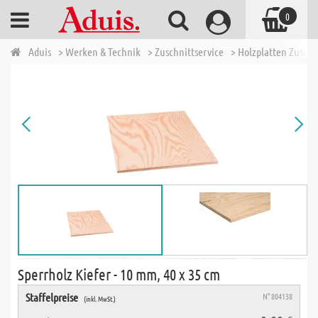
0
Aduis
> Werken & Technik
> Zuschnittservice
> Holzplatten Zuschn
Sperrholz Kiefer - 10 mm, 40 x 35 cm
Staffelpreise
N° 804138
(inkl. MwSt.)