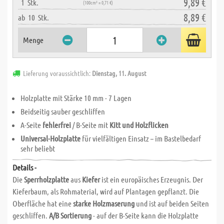
9,89 €
1
Stk.
(100cm² = 0,71 €)
8,89 €
ab
10
Stk.
Menge
Lieferung voraussichtlich:
Dienstag, 11. August
Holzplatte mit Stärke 10 mm - 7 Lagen
Beidseitig sauber geschliffen
A-Seite
fehlerfrei
/ B-Seite mit
Kitt und Holzflicken
Universal-Holzplatte
für vielfältigen Einsatz – im Bastelbedarf
sehr beliebt
Details -
Die
Sperrholzplatte
aus
Kiefer
ist ein europäisches Erzeugnis. Der
Kieferbaum, als Rohmaterial, wird auf Plantagen gepflanzt. Die
Oberfläche hat eine
starke Holzmaserung
und ist auf beiden Seiten
geschliffen.
A/B Sortierung
- auf der B-Seite kann die Holzplatte